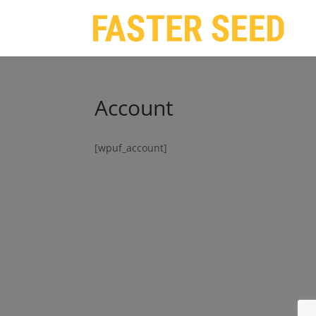
Account
[wpuf_account]