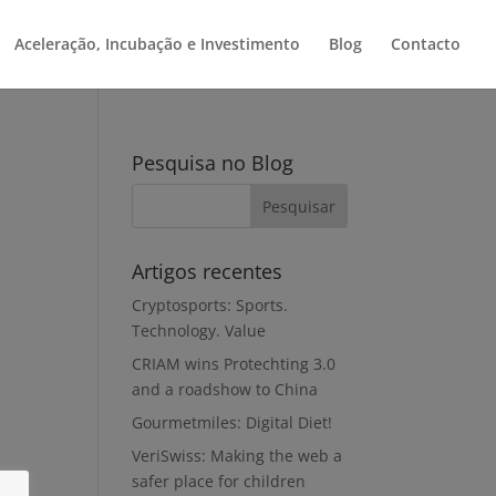
Aceleração, Incubação e Investimento
Blog
Contacto
Pesquisa no Blog
Artigos recentes
Cryptosports: Sports.
Technology. Value
CRIAM wins Protechting 3.0
and a roadshow to China
Gourmetmiles: Digital Diet!
VeriSwiss: Making the web a
safer place for children