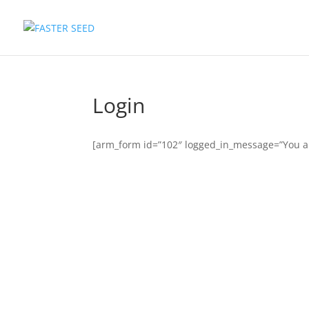
Login
[arm_form id=”102″ logged_in_message=”You ar